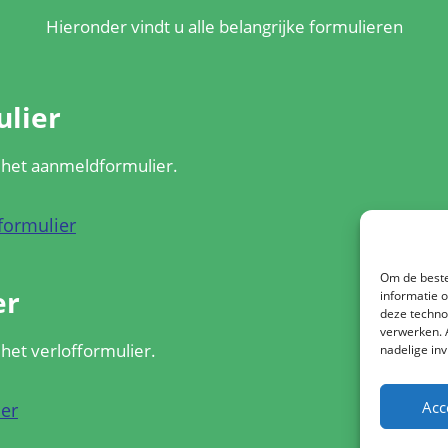
Hieronder vindt u alle belangrijke formulieren
lier
r het aanmeldformulier.
ormulier
Om de beste
er
informatie 
deze techno
verwerken. 
 het verlofformulier.
nadelige in
Acc
er