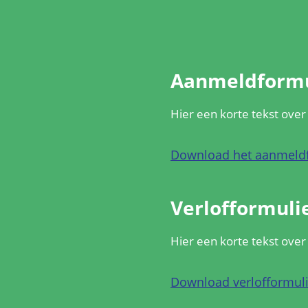
Aanmeldformu
Hier een korte tekst ove
Download het aanmeldf
Verlofformuli
Hier een korte tekst over
Download verlofformuli