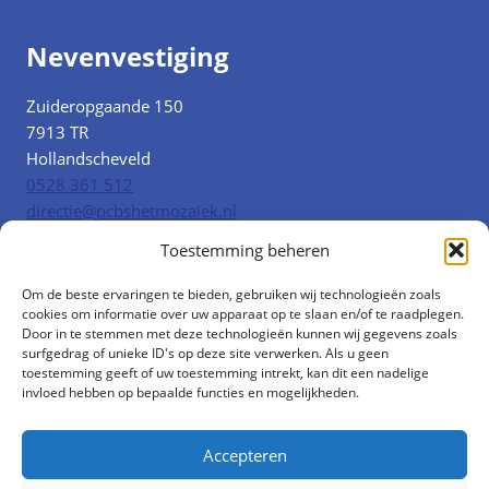
Nevenvestiging
Zuideropgaande 150
7913 TR
Hollandscheveld
0528 361 512
directie@pcbshetmozaiek.nl
Toestemming beheren
Snel naar
Om de beste ervaringen te bieden, gebruiken wij technologieën zoals
cookies om informatie over uw apparaat op te slaan en/of te raadplegen.
Door in te stemmen met deze technologieën kunnen wij gegevens zoals
Ouders
surfgedrag of unieke ID's op deze site verwerken. Als u geen
toestemming geeft of uw toestemming intrekt, kan dit een nadelige
Parro
invloed hebben op bepaalde functies en mogelijkheden.
Formulieren
Contact
Accepteren