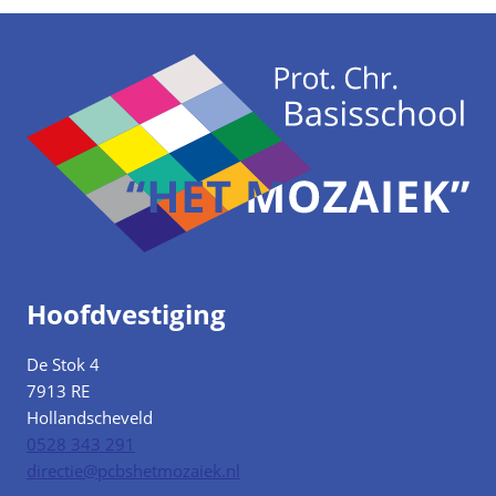
Hoofdvestiging
De Stok 4
7913 RE
Hollandscheveld
0528 343 291
directie@pcbshetmozaiek.nl