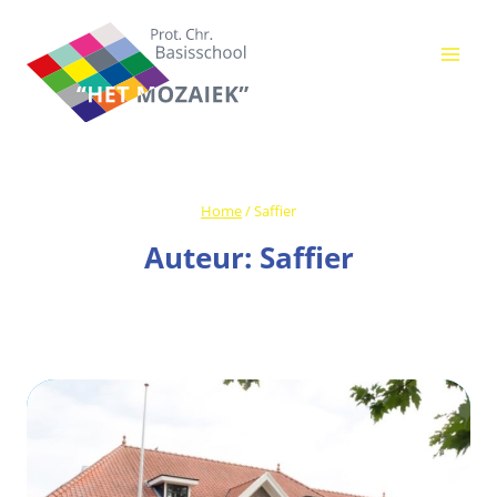
Ga
naar
de
inhoud
Home
/
Saffier
Auteur: Saffier